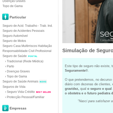
Doenças Graves
Topo de Gama
Particular
Seguro de Acid. Trabalho - Trab. Ind.
Seguro de Acidentes Pessoais
Seguro Automóvel
Seguro de Motos
Seguro Casa Multirriscos Habitação
Simulação de Seguro
Responsabilidade Civil Profissional
Seguro de Saúde
PORTAL
› Tradicional (Rede Médica)
Este tipo de seguro não existe, 
› Parto
Seguramente
®.
› Doenças Graves
› Topo de Gama
O que pretendemos, no decurso d
Seguro de Saúde Animais
NOVO
diário com dezenas de clientes, 
Seguros de Vida
gravidez,
qual
o seguro e qual 
› Seguro Vida Crédito
BEST SELLER
o obstetra e o futuro pediatra
› Protecção Pessoal/Familiar
"Nasci para satisfazer
Empresas