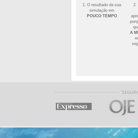
1. O resultado da sua
2.
simulação em
POUCO TEMPO
apr
porq
qu
A M
e
seg